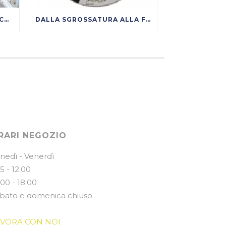
SCARPE ANTINFORTUNISTICHE: COME SCEGLIERE DAVVERO TRA S1P, S3, SRC, ESD
DALLA SGROSSATURA ALLA FINITURA: COME NASCE UNA SUPERFICIE METALLICA DI QUALITÀ
RARI NEGOZIO
nedì - Venerdì
15 - 12.00
.00 - 18.00
bato e domenica chiuso
AVORA CON NOI