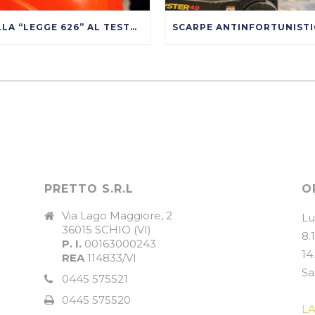
DALLA “LEGGE 626” AL TESTO UNICO SULLA SICUREZZA
PRETTO S.R.L
O
Via Lago Maggiore, 2
Lu
36015 SCHIO (VI)
8.
P. I.
00163000243
14
REA
114833/VI
Sa
0445 575521
0445 575520
L