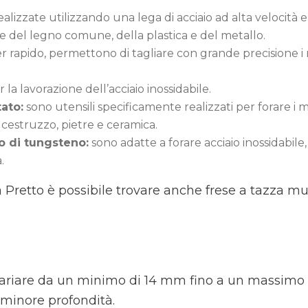
ealizzate utilizzando una lega di acciaio ad alta velocità 
ne del legno comune, della plastica e del metallo.
r rapido, permettono di tagliare con grande precisione i met
 la lavorazione dell’acciaio inossidabile.
ato:
sono utensili specificamente realizzati per forare i m
alcestruzzo, pietre e ceramica.
o di tungsteno:
sono adatte a forare acciaio inossidabile, l
.
a Pretto è possibile trovare anche frese a tazza mul
 variare da un minimo di 14 mm fino a un massimo
minore profondità.