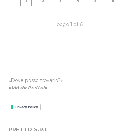
1
2
3
4
5
6
page
1
of
6
«Dove posso trovarlo?»
«Vai da Pretto!»
PRETTO S.R.L