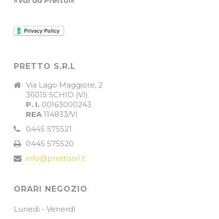
«Vai da Pretto!»
PRETTO S.R.L
Via Lago Maggiore, 2
36015 SCHIO (VI)
P. I.
00163000243
REA
114833/VI
0445 575521
0445 575520
info@prettosrl.it
ORARI NEGOZIO
Lunedì - Venerdì