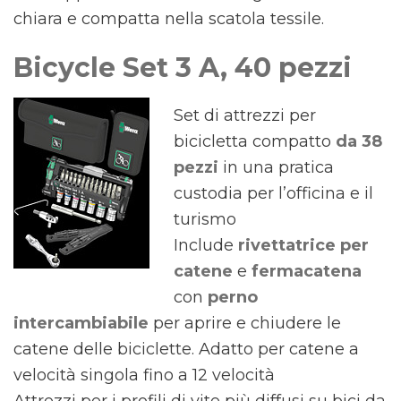
chiara e compatta nella scatola tessile.
Bicycle Set 3 A, 40 pezzi
Set di attrezzi per
bicicletta compatto
da 38
pezzi
in una pratica
custodia per l’officina e il
turismo
Include
rivettatrice per
catene
e
fermacatena
con
perno
intercambiabile
per aprire e chiudere le
catene delle biciclette. Adatto per catene a
velocità singola fino a 12 velocità
Attrezzi per i profili di vite più diffusi su bici da