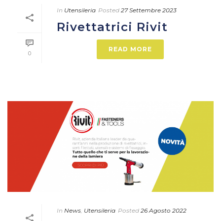
In
Utensileria
Posted
27 Settembre 2023
Rivettatrici Rivit
READ MORE
0
In
News
,
Utensileria
Posted
26 Agosto 2022