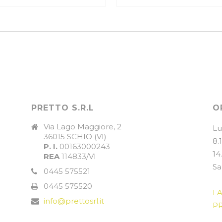
PRETTO S.R.L
O
Via Lago Maggiore, 2
Lu
36015 SCHIO (VI)
8.
P. I.
00163000243
14
REA
114833/VI
Sa
0445 575521
0445 575520
L
info@prettosrl.it
PR