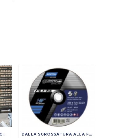
SCARPE ANTINFORTUNISTICHE: COME SCEGLIERE DAVVERO TRA S1P, S3, SRC, ESD
DALLA SGROSSATURA ALLA FINITURA: COME NASCE UNA SUPERFICIE METALLICA DI QUALITÀ