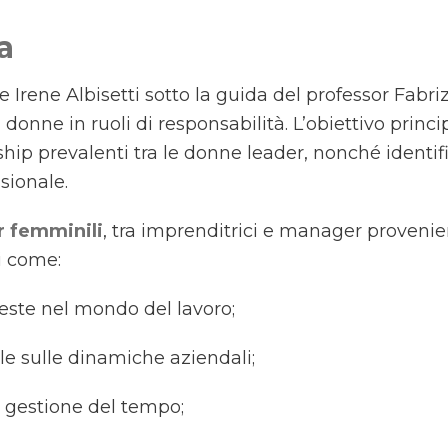
a
 Irene Albisetti sotto la guida del professor Fabrizi
 donne in ruoli di responsabilità. L’obiettivo prin
ship prevalenti tra le donne leader, nonché identif
sionale.
r femminili
, tra imprenditrici e manager provenien
i come:
ieste nel mondo del lavoro;
le sulle dinamiche aziendali;
la gestione del tempo;