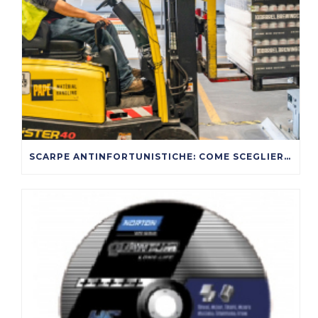
SCARPE ANTINFORTUNISTICHE: COME SCEGLIERE DAVVERO TRA S1P, S3, SRC, ESD