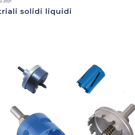
o 2021
riali solidi liquidi