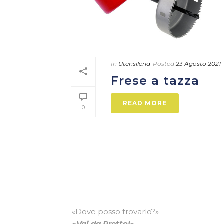
In
Utensileria
Posted
23 Agosto 2021
Frese a tazza
READ MORE
0
«Dove posso trovarlo?»
«Vai da Pretto!»