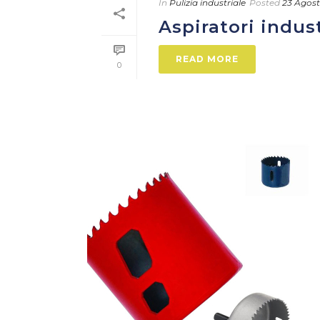
In
Pulizia industriale
Posted
23 Agost
Aspiratori indust
READ MORE
0