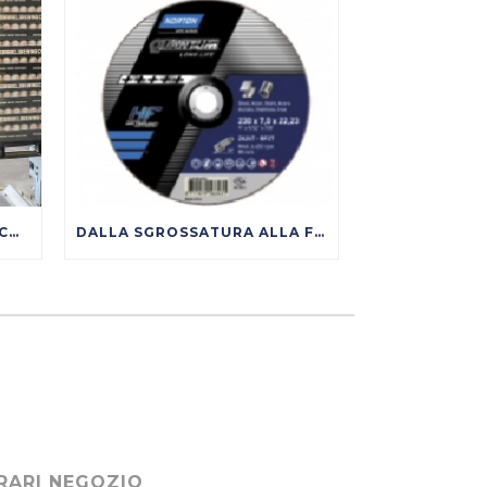
SCARPE ANTINFORTUNISTICHE: COME SCEGLIERE DAVVERO TRA S1P, S3, SRC, ESD
DALLA SGROSSATURA ALLA FINITURA: COME NASCE UNA SUPERFICIE METALLICA DI QUALITÀ
RARI NEGOZIO