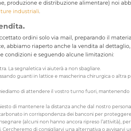
ione, produzione e distribuzione alimentare) noi a
iture industriali
.
endita.
ettato ordini solo via mail, preparando il material
ce, abbiamo riaperto anche la vendita al dettaglio,
erte condizioni e seguendo alcune limitazioni:
tra. La segnaletica vi aiuterà a non sbagliare.
ssando guanti in lattice e mascherina chirurgica o altra
hiediamo di attendere il vostro turno fuori, mantenendo la
chiesto di mantenere la distanza anche dal nostro persona
licarbonato in corrispondenza dei banconi per proteggere 
onsegnare (alcuni non hanno ancora ripreso l’attività), pe
i. Cercheremo di consigliarvi una alternativa o avvisarvi un