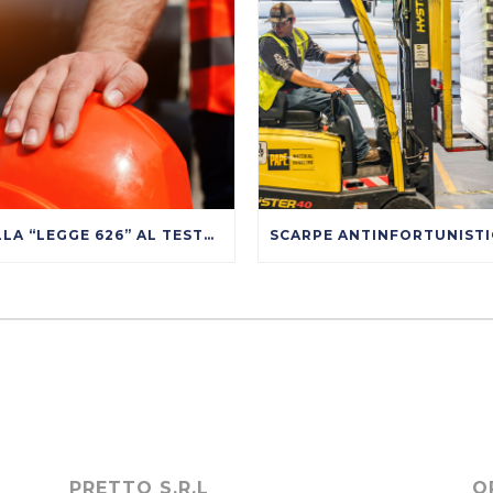
DALLA “LEGGE 626” AL TESTO UNICO SULLA SICUREZZA
PRETTO S.R.L
O